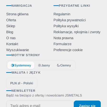
NAWIGACJA
PRZYDATNE LINKI
Strona główna
Regulamin
Oferta
Polityka prywatności
Sklep
Polityka wysyłki
Blog
Reklamacje, rękojmia i zwroty
O nas
Nota prawna
Kontakt
Formularze
Wyszukiwanie
Preferencje cookie
MOTYW STRONY
Systemowy
Jasny
Ciemny
WALUTA I JĘZYK
PLN zł - Polski
NEWSLETTER
Bądź na bieżąco z ofertą i nowościami JSMETALS
Zapisz się