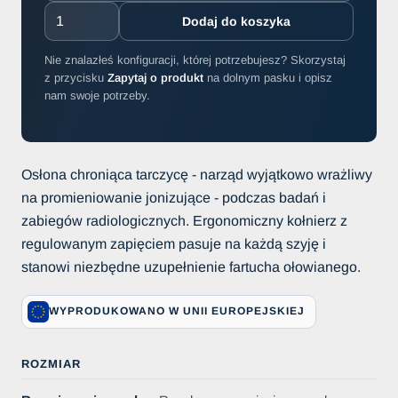
Dodaj do koszyka
Nie znalazłeś konfiguracji, której potrzebujesz? Skorzystaj
z przycisku
Zapytaj o produkt
na dolnym pasku i opisz
nam swoje potrzeby.
Osłona chroniąca tarczycę - narząd wyjątkowo wrażliwy
na promieniowanie jonizujące - podczas badań i
zabiegów radiologicznych. Ergonomiczny kołnierz z
regulowanym zapięciem pasuje na każdą szyję i
stanowi niezbędne uzupełnienie fartucha ołowianego.
WYPRODUKOWANO W UNII EUROPEJSKIEJ
ROZMIAR