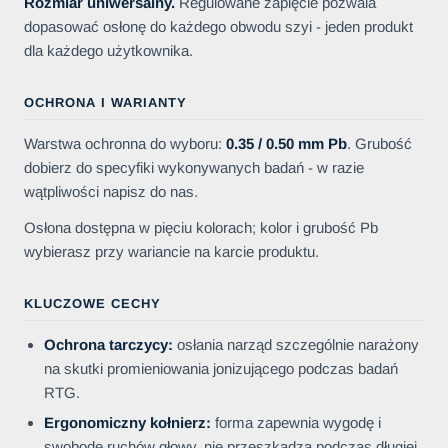
Rozmiar uniwersalny.
Regulowane zapięcie pozwala
dopasować osłonę do każdego obwodu szyi - jeden produkt
dla każdego użytkownika.
OCHRONA I WARIANTY
Warstwa ochronna do wyboru:
0.35 / 0.50 mm Pb
. Grubość
dobierz do specyfiki wykonywanych badań - w razie
wątpliwości napisz do nas.
Osłona dostępna w pięciu kolorach; kolor i grubość Pb
wybierasz przy wariancie na karcie produktu.
KLUCZOWE CECHY
Ochrona tarczycy:
osłania narząd szczególnie narażony
na skutki promieniowania jonizującego podczas badań
RTG.
Ergonomiczny kołnierz:
forma zapewnia wygodę i
swobodę ruchów głowy, nie przeszkadza podczas długiej