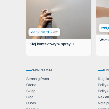
299,
od 36,90 zł
z VAT
Wałe
Klej kontaktowy w spray’u
NAWIGACJA
PR
Strona główna
Regul
Oferta
Polity
Sklep
Polityk
Blog
Reklam
O nas
Nota p