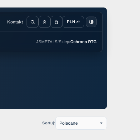
Kontakt
PLN zł
JSMETALS
/
Sklep
/
Ochrona RTG
Sortuj: