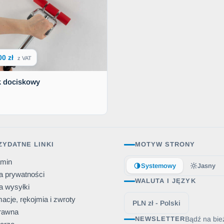
00 zł
z VAT
k dociskowy
ZYDATNE LINKI
MOTYW STRONY
amin
Systemowy
Jasny
ka prywatności
WALUTA I JĘZYK
a wysyłki
acje, rękojmia i zwroty
PLN zł - Polski
rawna
Bądź na bie
NEWSLETTER