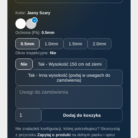
Kolor:
Jasny Szary
Ochrona (Pb):
0.5mm
0.5mm
1.0mm
1.5mm
2.0mm
Okno inspekcyjne:
Nie
Nie
Tak - Wysokość 150 cm od ziemi
Tak - Inna wysokość (podaj w uwagach do
zamówienia)
Dodaj do koszyka
Nie znalazłeś konfiguracji, której potrzebujesz? Skorzystaj
z przycisku
Zapytaj o produkt
na dolnym pasku i opisz