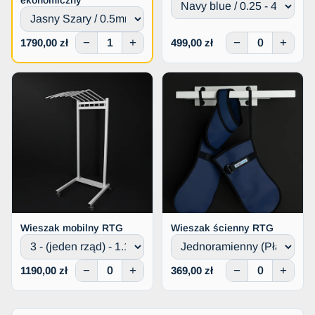
−
+
−
+
1790,00 zł
499,00 zł
Wieszak mobilny RTG
Wieszak ścienny RTG
−
+
−
+
1190,00 zł
369,00 zł