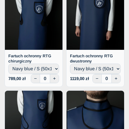
Fartuch ochronny RTG
Fartuch ochronny RTG
chirurgiczny
dwustronny
−
+
−
+
789,00 zł
1119,00 zł