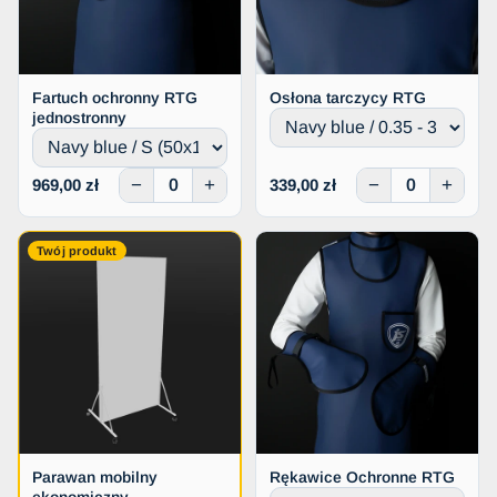
Fartuch ochronny RTG
Osłona tarczycy RTG
jednostronny
−
+
−
+
969,00 zł
339,00 zł
Twój produkt
Parawan mobilny
Rękawice Ochronne RTG
ekonomiczny