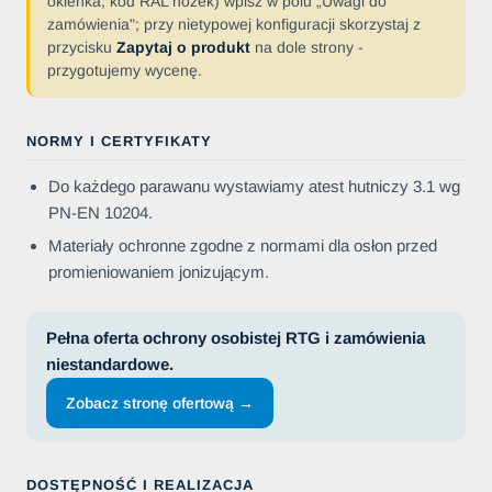
okienka, kod RAL nóżek) wpisz w polu „Uwagi do
zamówienia"; przy nietypowej konfiguracji skorzystaj z
przycisku
Zapytaj o produkt
na dole strony -
przygotujemy wycenę.
NORMY I CERTYFIKATY
Do każdego parawanu wystawiamy atest hutniczy 3.1 wg
PN-EN 10204.
Materiały ochronne zgodne z normami dla osłon przed
promieniowaniem jonizującym.
Pełna oferta ochrony osobistej RTG i zamówienia
niestandardowe.
Zobacz stronę ofertową →
DOSTĘPNOŚĆ I REALIZACJA