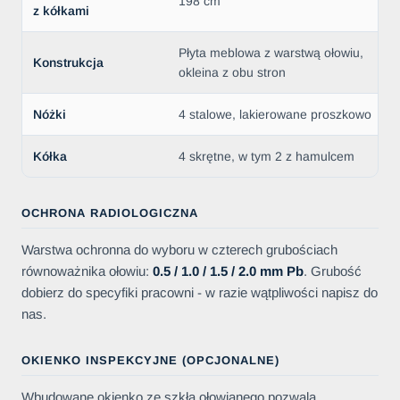
198 cm
z kółkami
Płyta meblowa z warstwą ołowiu,
Konstrukcja
okleina z obu stron
Nóżki
4 stalowe, lakierowane proszkowo
Kółka
4 skrętne, w tym 2 z hamulcem
OCHRONA RADIOLOGICZNA
Warstwa ochronna do wyboru w czterech grubościach
równoważnika ołowiu:
0.5 / 1.0 / 1.5 / 2.0 mm Pb
. Grubość
dobierz do specyfiki pracowni - w razie wątpliwości napisz do
nas.
OKIENKO INSPEKCYJNE (OPCJONALNE)
Wbudowane okienko ze szkła ołowianego pozwala