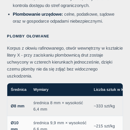
kontrola dostępu do stref ograniczonych.
Plombowanie urzędowe:
celne, podatkowe, sądowe
oraz w gospodarce odpadami niebezpiecznymi.
PLOMBY OŁOWIANE
Korpus z ołowiu rafinowanego, otwór wewnętrzny w kształcie
litery X - przy zaciskaniu plombownicą drut zostaje
uchwycony w czterech kierunkach jednocześnie, dzięki
czemu plomby nie da się zdjąć bez widocznego
uszkodzenia.
Średnica
Wymiary
Liczba sztuk w kg
średnica 8 mm × wysokość
Ø8 mm
~333 szt/kg
6,4 mm
Ø10
średnica 9,9 mm × wysokość
~215 szt/kg
mm
6,6 mm