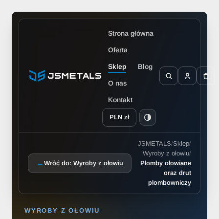
Strona główna
Oferta
Sklep
Blog
O nas
Kontakt
PLN zł
JSMETALS
/
Sklep
/
Wyroby z ołowiu
/
←
Wróć do: Wyroby z ołowiu
Plomby ołowiane
oraz drut
plombowniczy
WYROBY Z OŁOWIU