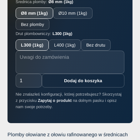
Średnica plomby:
Ø8 mm (1kg)
Ø8 mm (1kg)
Ø10 mm (1kg)
Bez plomby
Drut plombowniczy:
L300 (1kg)
L300 (1kg)
L400 (1kg)
Bez drutu
Dodaj do koszyka
Nie znalazłeś konfiguracji, której potrzebujesz? Skorzystaj
z przycisku
Zapytaj o produkt
na dolnym pasku i opisz
nam swoje potrzeby.
Plomby ołowiane z ołowiu rafinowanego w średnicach