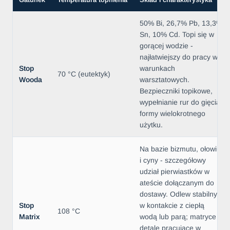
50% Bi, 26,7% Pb, 13,3%
Sn, 10% Cd. Topi się w
gorącej wodzie -
najłatwiejszy do pracy w
Stop
warunkach
70 °C (eutektyk)
Wooda
warsztatowych.
Bezpieczniki topikowe,
wypełnianie rur do gięcia,
formy wielokrotnego
użytku.
Na bazie bizmutu, ołowiu
i cyny - szczegółowy
udział pierwiastków w
ateście dołączanym do
dostawy. Odlew stabilny
Stop
w kontakcie z ciepłą
108 °C
Matrix
wodą lub parą; matryce i
detale pracujące w