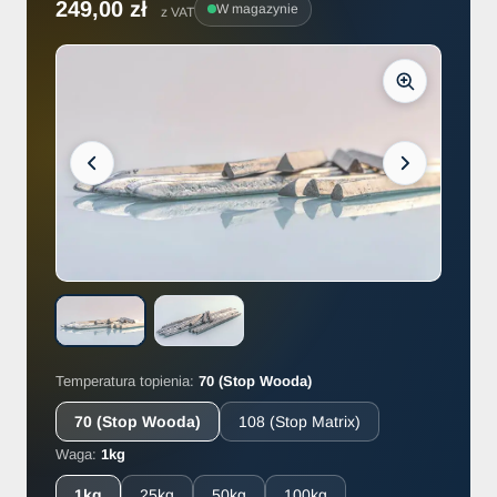
249,00 zł
W magazynie
z VAT
Temperatura topienia:
70 (Stop Wooda)
70 (Stop Wooda)
108 (Stop Matrix)
Waga:
1kg
1kg
25kg
50kg
100kg